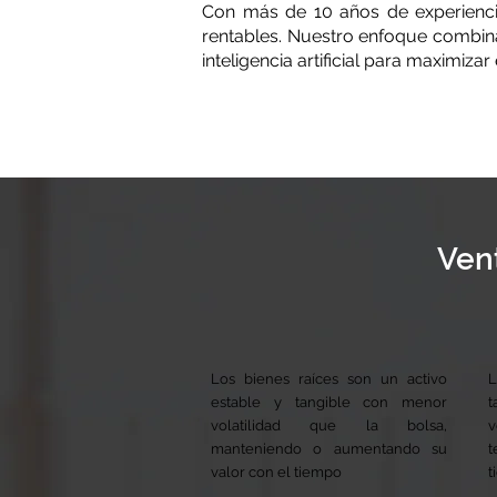
Con más de 10 años de experienci
rentables. Nuestro enfoque combina
inteligencia artificial para maximiza
Vent
Los bienes raíces son un activo
L
estable y tangible con menor
t
volatilidad que la bolsa,
v
manteniendo o aumentando su
t
valor con el tiempo
t