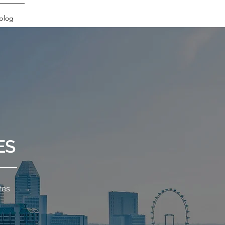
blog
ES
tes