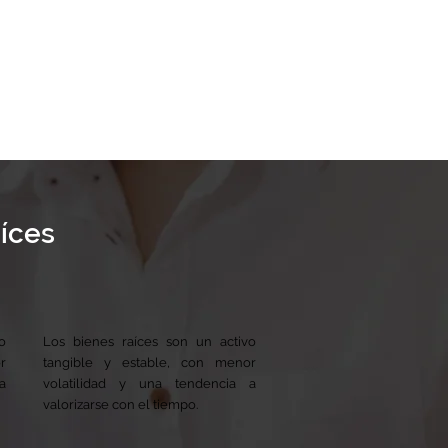
aíces
o
Los bienes raíces son un activo
r
tangible y estable, con menor
a
volatilidad y una tendencia a
valorizarse con el tiempo.