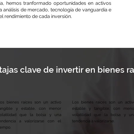
a, hemos tranformado oportunidades en activos
 análisis de mercado, tecnología de vanguardia e
r el rendimiento de cada inversión.
ajas clave de invertir en bienes r
os bienes raíces son un activo
Los bienes raíces son un activ
angible y estable, con menor
estable y tangible, con meno
olatilidad que la bolsa y una
volatilidad que la bolsa y un
endencia a valorizarse con el
tendencia a valorizarse.
iempo.